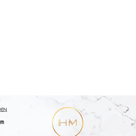
DEN
am